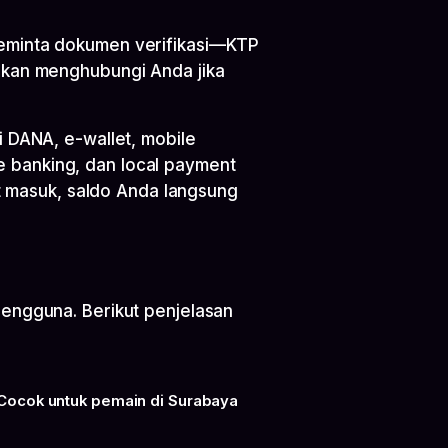
meminta dokumen verifikasi—KTP
akan menghubungi Anda jika
 DANA, e-wallet, mobile
le banking, dan local payment
et masuk, saldo Anda langsung
pengguna. Berikut penjelasan
. Cocok untuk pemain di Surabaya