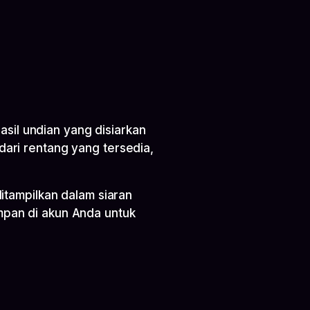
sil undian yang disiarkan
dari rentang yang tersedia,
ditampilkan dalam siaran
mpan di akun Anda untuk