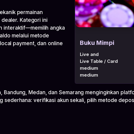
ekanik permainan
dealer. Kategori ini
 interaktif—memilih angka
saldo melalui metode
Buku Mimpi
 local payment, dan online
Live and
Live Table / Card
medium
medium
, Bandung, Medan, dan Semarang menginginkan platfo
sederhana: verifikasi akun sekali, pilih metode depo