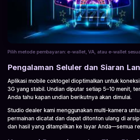
Pilih metode pembayaran: e-wallet, VA, atau e-wallet sesu
Pengalaman Seluler dan Siaran La
Aplikasi mobile coktogel dioptimalkan untuk konek
3G yang stabil. Undian diputar setiap 5–10 menit,
Anda tahu kapan undian berikutnya akan dimulai.
Studio dealer kami menggunakan multi-kamera untu
permainan dicatat dan dapat ditonton ulang di arsi
dan hasil yang ditampilkan ke layar Anda—semua re