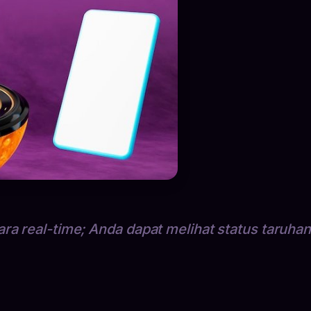
ara real-time; Anda dapat melihat status taruha