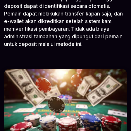
deposit dapat diidentifikasi secara otomatis.
Pemain dapat melakukan transfer kapan saja, dan
e-wallet akan dikreditkan setelah sistem kami
memverifikasi pembayaran. Tidak ada biaya
administrasi tambahan yang dipungut dari pemain
untuk deposit melalui metode ini.