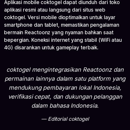
Aplikasi mobile coktogel dapat diunduh dari toko
aplikasi resmi atau langsung dari situs web
coktogel. Versi mobile dioptimalkan untuk layar
smartphone dan tablet, memastikan pengalaman
bermain Reactoonz yang nyaman bahkan saat
bepergian. Koneksi internet yang stabil (WiFi atau
4G) disarankan untuk gameplay terbaik.
coktogel mengintegrasikan Reactoonz dan
permainan lainnya dalam satu platform yang
mendukung pembayaran lokal Indonesia,
verifikasi cepat, dan dukungan pelanggan
dalam bahasa Indonesia.
Editorial coktogel