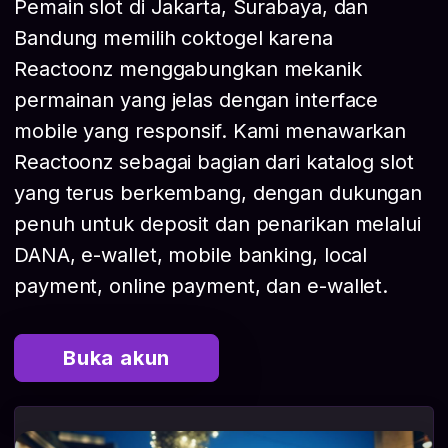
Pemain slot di Jakarta, Surabaya, dan
Bandung memilih coktogel karena
Reactoonz menggabungkan mekanik
permainan yang jelas dengan interface
mobile yang responsif. Kami menawarkan
Reactoonz sebagai bagian dari katalog slot
yang terus berkembang, dengan dukungan
penuh untuk deposit dan penarikan melalui
DANA, e-wallet, mobile banking, local
payment, online payment, dan e-wallet.
Buka akun