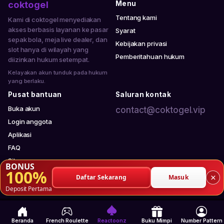
coktogel
Menu
Tentang kami
Kami di coktogel menyediakan
akses berbasis layanan ke pasar
Syarat
sepak bola, meja live dealer, dan
Kebijakan privasi
slot hanya di wilayah yang
Pemberitahuan hukum
diizinkan hukum setempat.
Kelayakan akun tunduk pada hukum
yang berlaku.
Pusat bantuan
Saluran kontak
Buka akun
contact@coktogel.vip
Login anggota
Aplikasi
FAQ
Sitemap
BONUS
100%
×
Daftar Sekarang
Masuk
Deposit Pertama
2026 © coktogel | Semua Hak Dilindungi
Platform berbasis layanan
Beranda
French Roulette
Reactoonz
Buku Mimpi
Number Pattern