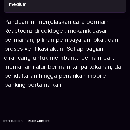
medium
Panduan ini menjelaskan cara bermain
Reactoonz di coktogel, mekanik dasar
permainan, pilihan pembayaran lokal, dan
proses verifikasi akun. Setiap bagian
dirancang untuk membantu pemain baru
memahami alur bermain tanpa tekanan, dari
pendaftaran hingga penarikan mobile
banking pertama kali.
Introduction
Main Content