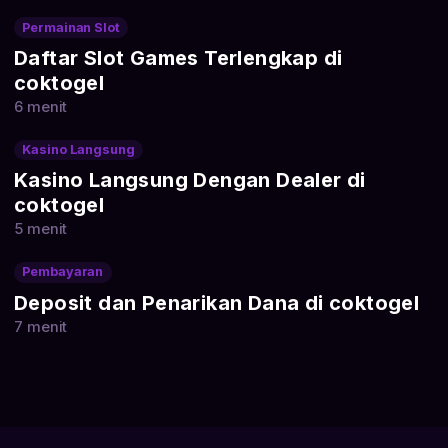
Permainan Slot
Daftar Slot Games Terlengkap di
coktogel
6 menit
Kasino Langsung
Kasino Langsung Dengan Dealer di
coktogel
5 menit
Pembayaran
Deposit dan Penarikan Dana di coktogel
7 menit