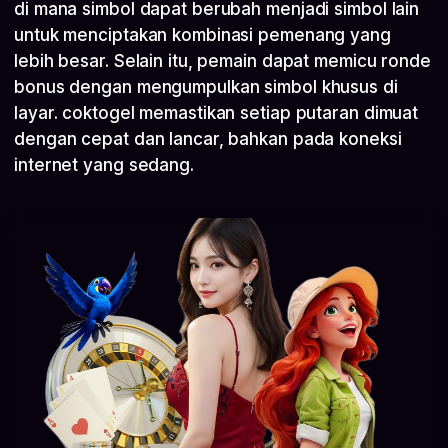
di mana simbol dapat berubah menjadi simbol lain
untuk menciptakan kombinasi pemenang yang
lebih besar. Selain itu, pemain dapat memicu ronde
bonus dengan mengumpulkan simbol khusus di
layar. coktogel memastikan setiap putaran dimuat
dengan cepat dan lancar, bahkan pada koneksi
internet yang sedang.