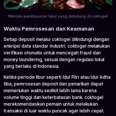
Metode pembayaran lokal yang didukung di coktogel
Waktu Pemrosesan dan Keamanan
Setiap deposit melalui coktogel dilindungi dengan
enkripsi data standar industri. coktogel melakukan
verifikasi otomatis untuk mencegah fraud dan
money laundering, sesuai dengan regulasi lokal
yang berlaku di Indonesia.
Ketika periode libur seperti Idul Fitri atau Idul Adha
tiba, pemrosesan deposit dan penarikan dapat
memerlukan waktu sedikit lebih lama karena
volume tinggi dan keterbatasan bank. coktogel
merekomendasikan pemain untuk melakukan
transaksi di luar waktu puncak agar lebih cepat.