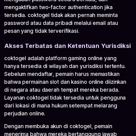
mengaktifkan two-factor authentication jika
tersedia. coktogel tidak akan pernah meminta
password atau data pribadi melalui email atau
pesan yang tidak terverifikasi.
Akses Terbatas dan Ketentuan Yurisdiksi
coktogel adalah platform gaming online yang
hanya tersedia di wilayah dan yurisdiksi tertentu.
Sebelum mendaftar, pemain harus memastikan
bahwa permainan slot dan kasino online diizinkan
di negara atau daerah tempat mereka berada.
Layanan coktogel tidak tersedia untuk pengguna
dari lokasi di mana hukum setempat melarang
perjudian online.
Dengan membuka akun di coktogel, pemain
menerima bahwa mereka bertanggung jawab